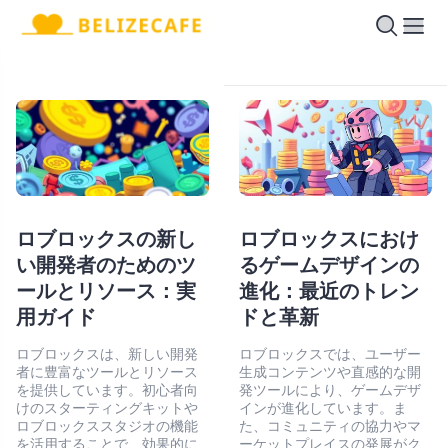
ロブロックスの新し
ロブロックスにおけ
い開発者のためのツ
るゲームデザインの
ールとリソース：実
進化：最近のトレン
用ガイド
ドと革新
ロブロックスは、新しい開発
ロブロックスでは、ユーザー
者に豊富なツールとリソース
生成コンテンツや直感的な開
を提供しています。初心者向
発ツールにより、ゲームデザ
けのスターティングキットや
インが進化しています。ま
ロブロックススタジオの機能
た、コミュニティの協力やマ
を活用することで、効果的に
ーケットプレイスの発展がク