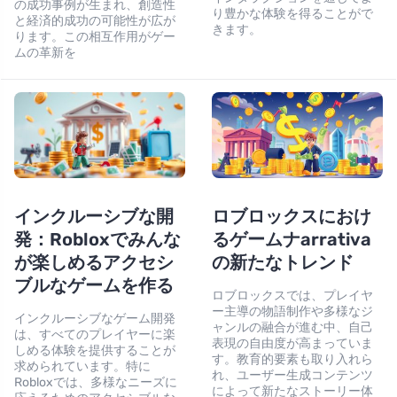
の成功事例が生まれ、創造性
り豊かな体験を得ることがで
と経済的成功の可能性が広が
きます。
ります。この相互作用がゲー
ムの革新を
インクルーシブな開
ロブロックスにおけ
発：Robloxでみんな
るゲームナarrativa
が楽しめるアクセシ
の新たなトレンド
ブルなゲームを作る
ロブロックスでは、プレイヤ
ー主導の物語制作や多様なジ
インクルーシブなゲーム開発
ャンルの融合が進む中、自己
は、すべてのプレイヤーに楽
表現の自由度が高まっていま
しめる体験を提供することが
す。教育的要素も取り入れら
求められています。特に
れ、ユーザー生成コンテンツ
Robloxでは、多様なニーズに
によって新たなストーリー体