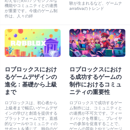
応えるためのアクセシブルな
験が生まれるなど、ゲームナ
機能やコミュニティとの連携
arrativaのトレンド
が重要です。今後のゲーム制
作は、人々の絆
ロブロックスにおけ
ロブロックスにおけ
るゲームデザインの
る成功するゲームの
進化：基礎から上級
制作におけるコミュ
まで
ニティの重要性
ロブロックスは、初心者から
ロブロックスで成功するゲー
上級者まで幅広いゲームデザ
ム制作には、コミュニティと
インの学びと創造を提供する
の連携が不可欠です。フィー
プラットフォームです。直感
ドバックを尊重し、プレイヤ
的なツールやコミュニティの
ーの参加を促進することで、
サポートを通じて、独自のゲ
ゲームの質向上やエンゲージ