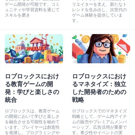
ゲーム開発が可能です。コミ
リエイターを支え、新たなト
ュニティや学習資料を通じて
レンドを生み出し、次世代の
スキルを磨き
ゲーム体験を提供していま
す。
ロブロックスにおけ
ロブロックスにおけ
る教育ゲームの開
るマネタイズ：独立
発：学びと楽しさの
した開発者のための
統合
戦略
ロブロックスは、教育ゲーム
ロブロックスでのマネタイズ
の開発において学びと楽しさ
戦略として、ゲーム内アイテ
を融合させる可能性を秘めて
ムの販売やプレミアムメンバ
います。プレイヤーは創造性
ーシップ、広告活用が重要で
を発揮し、プログラミングや
す。希少性やイベントの実