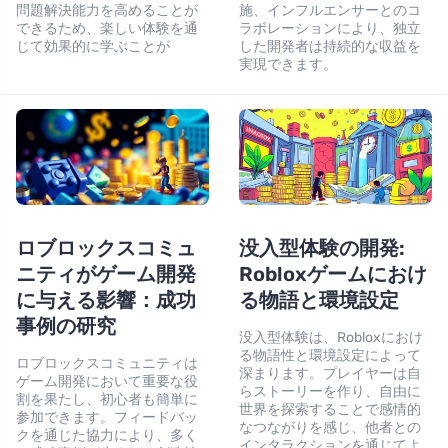
問題解決能力を高めることが
施、インフルエンサーとのコ
できるため、楽しい体験を通
ラボレーションにより、独立
じて効果的に学ぶことが
した開発者は持続的な収益を
実現できます。
ロブロックスコミュ
没入型体験の開発:
ニティがゲーム開発
Robloxゲームにおけ
に与える影響：成功
る物語と環境設定
事例の研究
没入型体験は、Robloxにおけ
る物語性と環境設定によって
ロブロックスコミュニティは
深まります。プレイヤーは自
ゲーム開発において重要な役
らストーリーを作り、自由に
割を果たし、初心者も簡単に
世界を探索することで感情的
参加できます。フィードバッ
なつながりを感じ、他者との
クを通じた協力により、多く
インタラクションを通じてよ