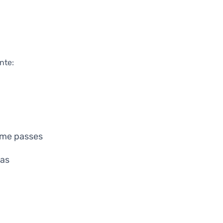
nte:
ame passes
vas