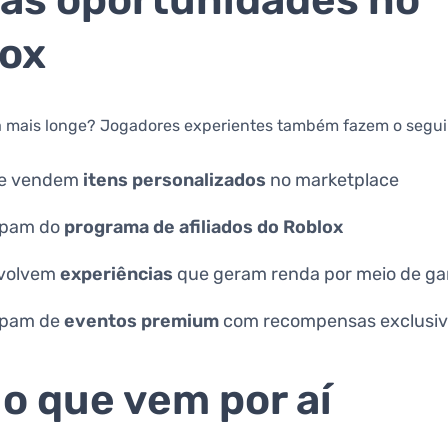
as oportunidades no
ox
da mais longe? Jogadores experientes também fazem o segui
 e vendem
itens personalizados
no marketplace
ipam do
programa de afiliados do Roblox
volvem
experiências
que geram renda por meio de g
ipam de
eventos premium
com recompensas exclusi
 o que vem por aí