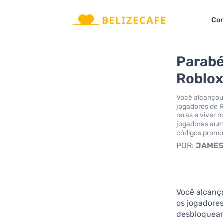
Com
Parabé
Roblox
Você alcançou 
jogadores de R
raras e viver 
jogadores aum
códigos promoc
POR:
JAME
Você alcanç
os jogadores
desbloquear 