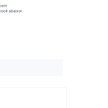
ecem
você abaixo!