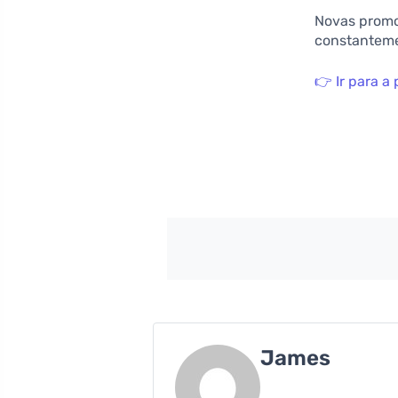
Novas promo
constanteme
👉 Ir para 
James