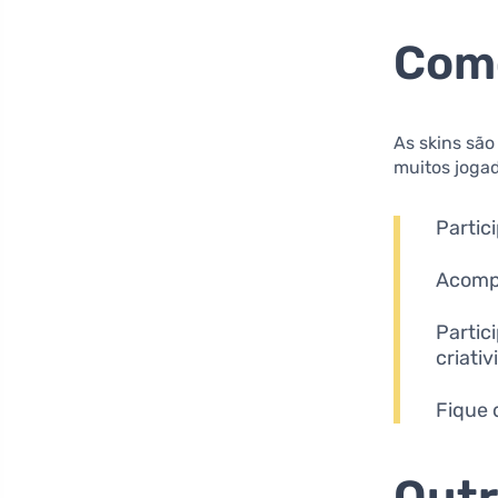
Como
As skins sã
muitos joga
Partic
Acomp
Partic
criati
Fique 