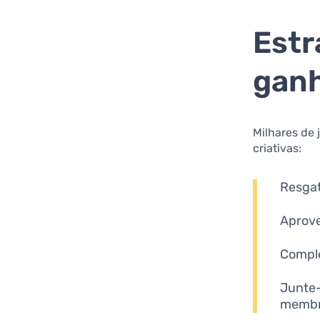
Estr
gan
Milhares de
criativas:
Resga
Aprove
Compl
Junte
memb