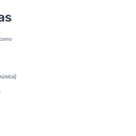
as
a como
música)
a