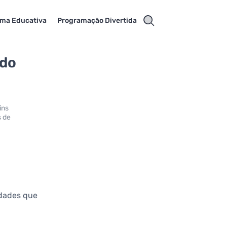
rma Educativa
Programação Divertida
 do
ins
s de
idades que
,