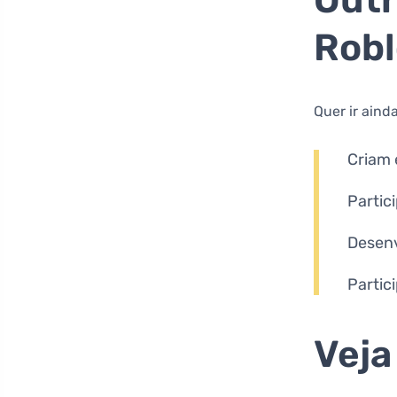
Outr
Robl
Quer ir ain
Criam
Partic
Desen
Partic
Veja