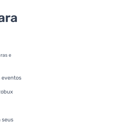
ara
ras e
s eventos
Robux
 seus