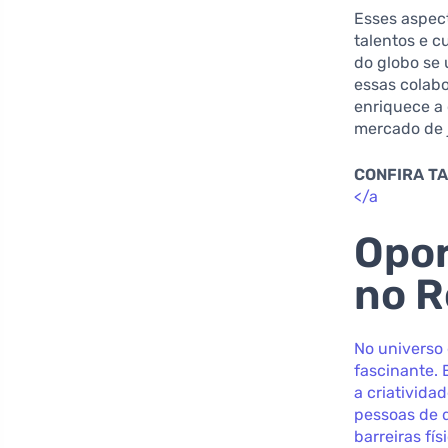
Esses aspec
talentos e c
do globo se
essas colab
enriquece a
mercado de 
CONFIRA T
</a
Opor
no R
No universo
fascinante. 
a criativid
pessoas de d
barreiras fí