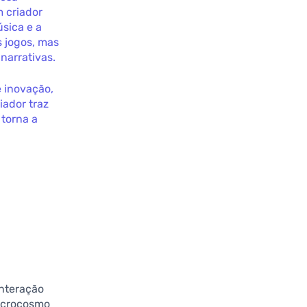
m criador
úsica e a
s jogos, mas
narrativas.
e inovação,
ador traz
 torna a
interação
microcosmo