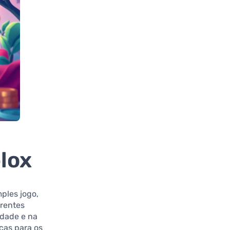
lox
ples jogo,
erentes
idade e na
cas para os