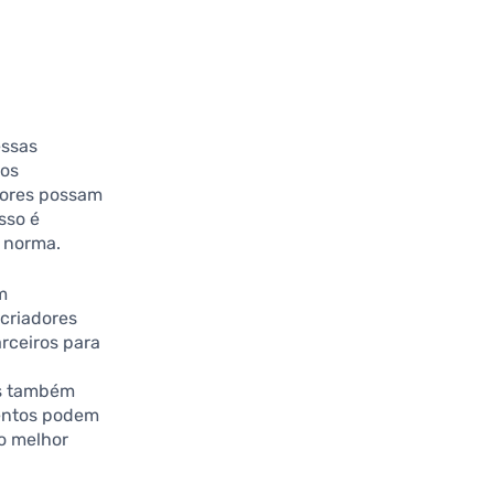
essas
tos
dores possam
sso é
a norma.
m
criadores
rceiros para
as também
ventos podem
o melhor