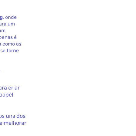
ng
, onde
para um
 um
penas é
a como as
se torne
:
ra criar
papel
os uns dos
 e melhorar