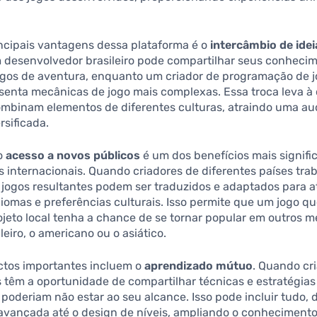
ncipais vantagens dessa plataforma é o
intercâmbio de idei
 desenvolvedor brasileiro pode compartilhar seus conheci
jogos de aventura, enquanto um criador de programação de 
senta mecânicas de jogo mais complexas. Essa troca leva à 
ombinam elementos de diferentes culturas, atraindo uma au
rsificada.
 o
acesso a novos públicos
é um dos benefícios mais signifi
 internacionais. Quando criadores de diferentes países tr
 jogos resultantes podem ser traduzidos e adaptados para a
diomas e preferências culturais. Isso permite que um jogo 
jeto local tenha a chance de se tornar popular em outros m
leiro, o americano ou o asiático.
ctos importantes incluem o
aprendizado mútuo
. Quando cr
 têm a oportunidade de compartilhar técnicas e estratégias
 poderiam não estar ao seu alcance. Isso pode incluir tudo, 
 avançada até o design de níveis, ampliando o conheciment