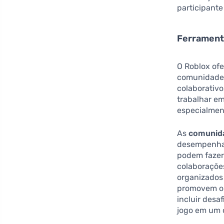
participant
Ferramenta
O Roblox of
comunidades
colaborativ
trabalhar e
especialmen
As
comunida
desempenham
podem fazer
colaboraçõe
organizados
promovem o 
incluir des
jogo em um 