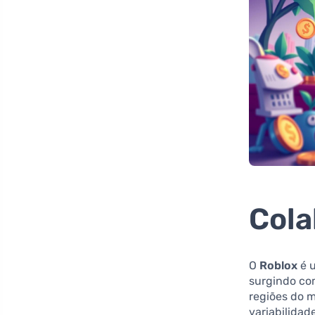
Cola
O
Roblox
é u
surgindo co
regiões do m
variabilidad