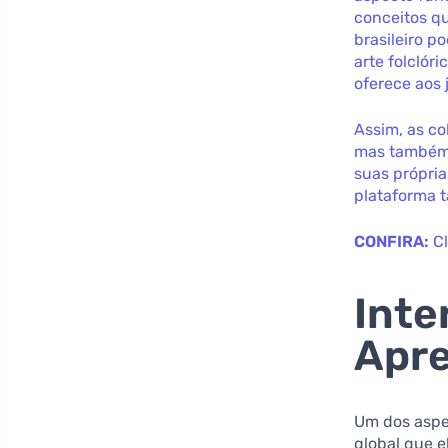
conceitos qu
brasileiro p
arte folclór
oferece aos 
Assim, as co
mas também 
suas própria
plataforma t
CONFIRA:
C
Inte
Apre
Um dos aspe
global que 