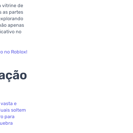
vitrine de
s as partes
explorando
 não apenas
cativo no
vo no Roblox!
ração
 vasta e
duais soltem
ro para
quebra