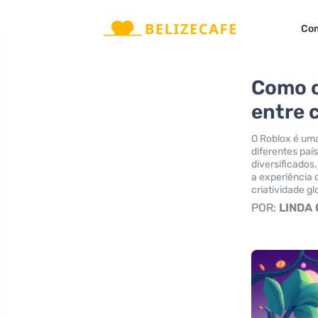
Com
Como o
entre 
O Roblox é um
diferentes país
diversificados
a experiência
criatividade gl
POR:
LINDA