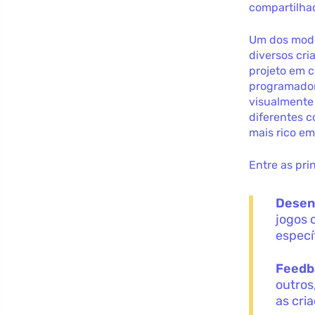
compartilha
Um dos modo
diversos cri
projeto em 
programador
visualmente
diferentes 
mais rico em
Entre as pri
Desen
jogos 
especí
Feedba
outros
as cri