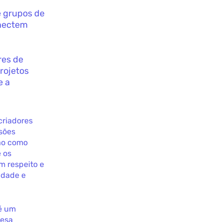
e grupos de
onectem
res de
rojetos
e a
criadores
rsões
ção como
 os
m respeito e
idade e
 é um
mesa