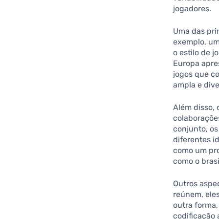
jogadores.
Uma das pri
exemplo, um
o estilo de 
Europa apre
jogos que c
ampla e dive
Além disso,
colaborações
conjunto, os
diferentes i
como um pro
como o brasi
Outros aspe
reúnem, eles
outra forma,
codificação