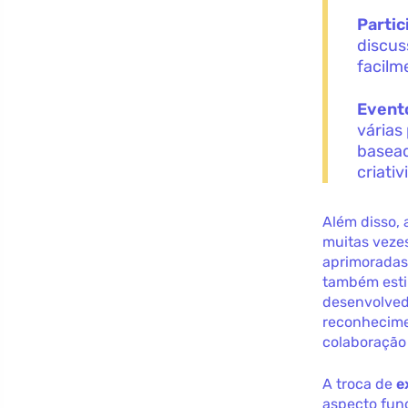
Parti
discus
facilm
Event
várias
basead
criativ
Além disso,
muitas vezes
aprimoradas
também esti
desenvolvedo
reconhecimen
colaboração
A troca de
e
aspecto fun