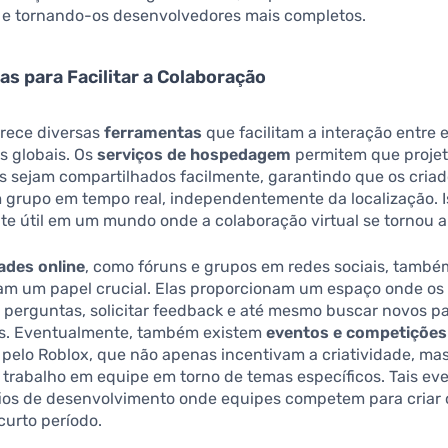
e e tornando-os desenvolvedores mais completos.
s para Facilitar a Colaboração
erece diversas
ferramentas
que facilitam a interação entre 
 globais. Os
serviços de hospedagem
permitem que proje
os sejam compartilhados facilmente, garantindo que os cria
m grupo em tempo real, independentemente da localização. I
te útil em um mundo onde a colaboração virtual se tornou 
des online
, como fóruns e grupos em redes sociais, també
 um papel crucial. Elas proporcionam um espaço onde os 
 perguntas, solicitar feedback e até mesmo buscar novos pa
s. Eventualmente, também existem
eventos e competições
 pelo Roblox, que não apenas incentivam a criatividade, m
trabalho em equipe em torno de temas específicos. Tais e
afios de desenvolvimento onde equipes competem para criar 
curto período.