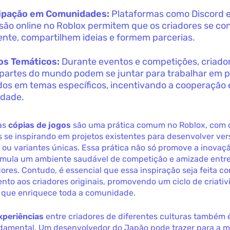
cipação em Comunidades:
Plataformas como Discord 
são online no Roblox permitem que os criadores se c
ente, compartilhem ideias e formem parcerias.
os Temáticos:
Durante eventos e competições, criado
 partes do mundo podem se juntar para trabalhar em p
os em temas específicos, incentivando a cooperação 
idade.
 as
cópias de jogos
são uma prática comum no Roblox, com 
 se inspirando em projetos existentes para desenvolver ve
 ou variantes únicas. Essa prática não só promove a inova
mula um ambiente saudável de competição e amizade entre
res. Contudo, é essencial que essa inspiração seja feita co
to aos criadores originais, promovendo um ciclo de criativ
 que enriquece toda a comunidade.
xperiências
entre criadores de diferentes culturas também
damental. Um desenvolvedor do Japão pode trazer para a 