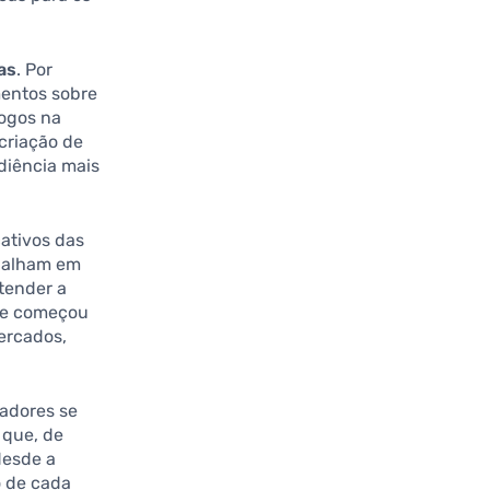
as
. Por
mentos sobre
jogos na
criação de
diência mais
cativos das
abalham em
tender a
que começou
ercados,
iadores se
 que, de
desde a
o de cada