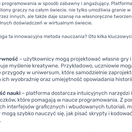
i programowania w sposób zabawny i angażujący. Platforma 
liony graczy na całym świecie, nie tylko umożliwia granie w
zez innych, ale także daje szansę na własnoręczne tworzen
lnych doświadczeń w wirtualnym świecie.
ega ta innowacyjna metoda nauczania? Oto kilka kluczowy
ywność
– użytkownicy mogą projektować własne gry i 
uje myślenie kreatywne. Przykładowo, uczniowie mog
 przygody w uniwersum, które samodzielnie zaprojekto
a ich wyobraźnię oraz umiejętność opowiadania historii
ść nauki
– platforma dostarcza intuicyjnych narzędzi 
czków, które pomagają w nauce programowania. Z p
ch interfejsów graficznych i wbudowanych tutoriali, m
 mogą szybko nauczyć się, jak pisać skrypty i kodować
.