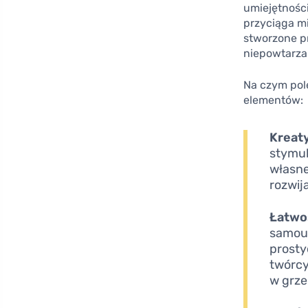
umiejętnośc
przyciąga mi
stworzone pr
niepowtarza
Na czym pol
elementów:
Kreat
stymul
własne
rozwij
Łatwo
samou
prosty
twórcy
w grze