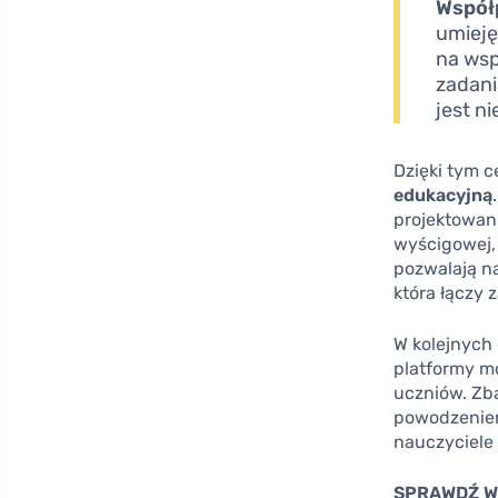
Współ
umieję
na wspó
zadani
jest n
Dzięki tym c
edukacyjną
projektowani
wyścigowej,
pozwalają na
która łączy 
W kolejnych 
platformy m
uczniów. Zb
powodzeniem
nauczyciele
SPRAWDŹ W