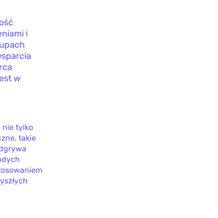
ość
niami i
grupach
wsparcia
rca
est w
nie tylko
zne, takie
odgrywa
łodych
astosowaniem
zyszłych