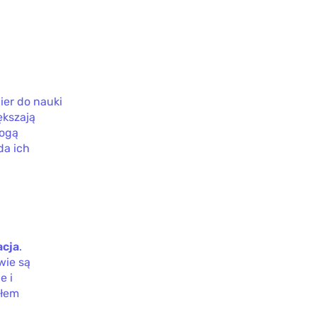
ier do nauki
ększają
mogą
da ich
acja
.
wie są
e i
dłem