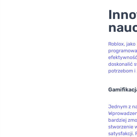
Inn
nauc
Roblox, jako
programowan
efektywność
doskonalić 
potrzebom i
Gamifikacj
Jednym z na
Wprowadzeni
bardziej zmo
stworzenie w
satysfakcji.