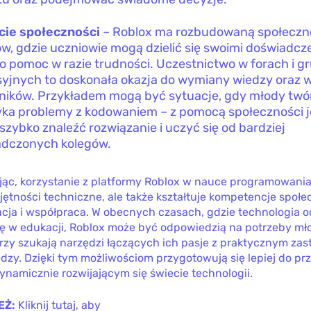
cie społeczności
– Roblox ma rozbudowaną społeczn
w, gdzie uczniowie mogą dzielić się swoimi doświadcze
 o pomoc w razie trudności. Uczestnictwo w forach i 
yjnych to doskonała okazja do wymiany wiedzy oraz 
ników. Przykładem mogą być sytuacje, gdy młody twó
ka problemy z kodowaniem – z pomocą społeczności j
 szybko znaleźć rozwiązanie i uczyć się od bardziej
adczonych kolegów.
c, korzystanie z platformy Roblox w nauce programowania 
jętności techniczne, ale także kształtuje kompetencje społec
acja i współpraca. W obecnych czasach, gdzie technologia 
lę w edukacji, Roblox może być odpowiedzią na potrzeby m
órzy szukają narzędzi łączących ich pasje z praktycznym z
dzy. Dzięki tym możliwościom przygotowują się lepiej do pr
namicznie rozwijającym się świecie technologii.
EŻ:
Kliknij tutaj, aby