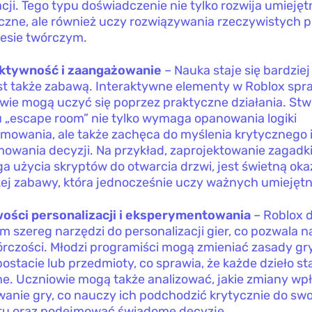
cji. Tego typu doświadczenie nie tylko rozwija umiejęt
czne, ale również uczy rozwiązywania rzeczywistych
esie twórczym.
aktywność i zaangażowanie
– Nauka staje się bardzie
st także zabawą. Interaktywne elementy w Roblox spra
wie mogą uczyć się poprzez praktyczne działania. Stw
u „escape room” nie tylko wymaga opanowania logiki
mowania, ale także zachęca do myślenia krytycznego 
owania decyzji. Na przykład, zaprojektowanie zagadki
 użycia skryptów do otwarcia drzwi, jest świetną oka
ej zabawy, która jednocześnie uczy ważnych umiejętn
ości personalizacji i eksperymentowania
– Roblox 
m szereg narzędzi do personalizacji gier, co pozwala n
órczości. Młodzi programiści mogą zmieniać zasady g
ostacie lub przedmioty, co sprawia, że każde dzieło sta
ne. Uczniowie mogą także analizować, jakie zmiany wp
anie gry, co nauczy ich podchodzić krytycznie do sw
tu oraz podejmować świadome decyzje.