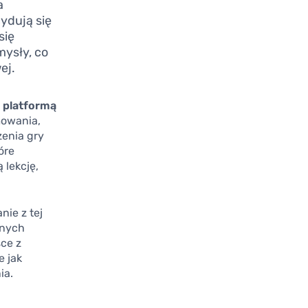
a
ydują się
się
mysły, co
ej.
e
platformą
mowania,
zenia gry
óre
 lekcję,
nie z tej
wnych
ce z
e jak
ia.