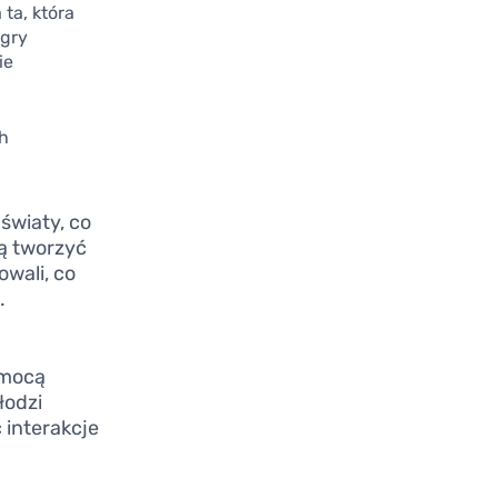
ta, która
 gry
ie
ch
światy, co
ą tworzyć
wali, co
.
i
omocą
łodzi
 interakcje