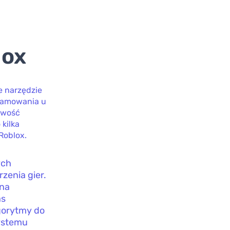
lox
ne narzędzie
gramowania u
liwość
kilka
Roblox.
ych
zenia gier.
 na
as
gorytmy do
systemu