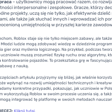
praca
– użytkownicy mogą pracować razem, co rozwij
tności interpersonalne i zespołowe. Gracze, którzy dec
lne projekty, uczą się nie tylko, jak efektywnie dzielić 
ami, ale także jak słuchać innych i wprowadzać ich po
ieocenioną umiejętnością w przyszłej karierze zawodow
echom, Roblox staje się nie tylko miejscem zabawy, ale takż
. Młodzi ludzie mogą zdobywać wiedzę w dziedzinie progra
a gier oraz myślenia logicznego. Na przykład, podczas twor
 uczniowie muszą zrozumieć fizykę ruchu oraz algorytmy, kt
 kontrolowanie pojazdów. To przekształca grę w fascynującą
zabawę z nauką.
częściach artykułu przyjrzymy się bliżej, jak właśnie korzysta
oże wpłynąć na rozwój umiejętności technicznych i kreaty
adamy konkretne przypadki, pokazując, jak uczniowie w Pols
 wykorzystują Roblox w swoim procesie uczenia się, a takż
 mogą integrować tę platformę w swoich metodach nauczan
IĘCEJ:
Kliknij tutaj,