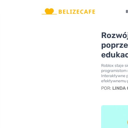
B
Rozwój
poprze
eduka
Roblox staje 
programistom 
Interaktywne p
efektywnemu 
POR:
LINDA