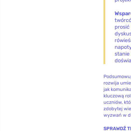
Wspar
twórcó
prosić
dyskus
rówieś
napoty
stanie
doświ
Podsumowują
rozwija umie
jak komunik
kluczową ro
uczniów, kt
zdobytej wie
wyzwań w dy
SPRAWDŹ T