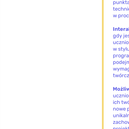
punkta
techni
w proc
Inter
gdy je
ucznio
w styl
progra
podejm
wymaga
twórcz
Możliw
ucznio
ich tw
nowe p
unikal
zachow
projek