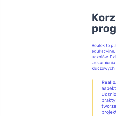
Korz
prog
Roblox to pl
edukacyjne,
uczniów. Dz
zrozumienia 
kluczowych 
Realiz
aspekt
Ucznio
prakty
tworze
projek