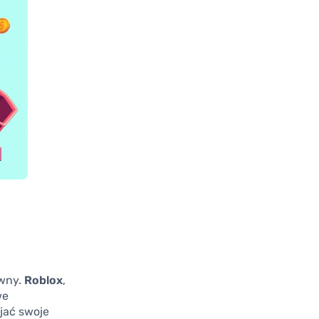
ywny.
Roblox
,
we
jać swoje