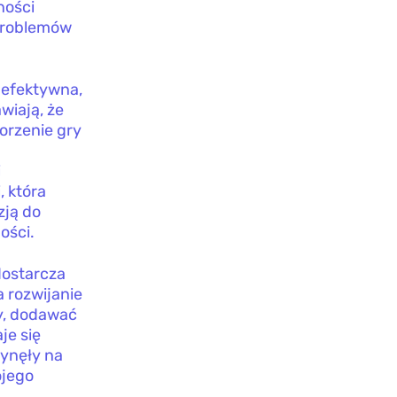
ności
 problemów
j efektywna,
wiają, że
orzenie gry
i
, która
zją do
ości.
dostarcza
a rozwijanie
ry, dodawać
je się
łynęły na
ojego