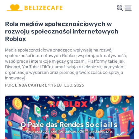
Rola mediów społecznościowych w
rozwoju społeczności internetowych
Roblox
Media społecznościowe znacząco wpływają na rozwój
społeczności internetowych Roblox, wspierając kreatywność,
współpracę i interakcje między graczami. Platformy takie jak
Discord, YouTube i TikTok umożliwiają dzielenie się pomysłami,
organizację wydarzeń oraz promocję twórczości, co sprzyja
innowacyj
POR:
LINDA CARTER
EM 13 LUTEGO, 2026