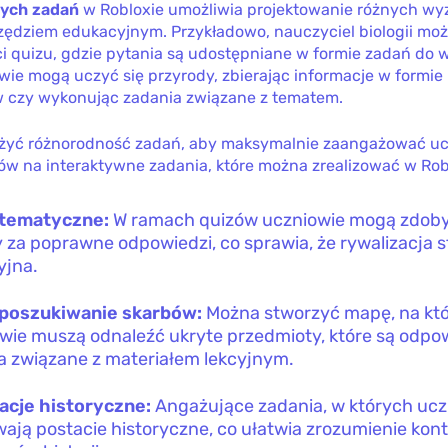
nych zadań
w Robloxie umożliwia projektowanie różnych wy
rzędziem edukacyjnym. Przykładowo, nauczyciel biologii mo
ci quizu, gdzie pytania są udostępniane w formie zadań do
wie mogą uczyć się przyrody, zbierając informacje w formie
 czy wykonując zadania związane z tematem.
żyć różnorodność zadań, aby maksymalnie zaangażować uc
ów na interaktywne zadania, które można zrealizować w Rob
 tematyczne:
W ramach quizów uczniowie mogą zdob
 za poprawne odpowiedzi, co sprawia, że rywalizacja st
yjna.
 poszukiwanie skarbów:
Można stworzyć mapę, na któ
wie muszą odnaleźć ukryte przedmioty, które są odpo
a związane z materiałem lekcyjnym.
acje historyczne:
Angażujące zadania, w których ucz
ają postacie historyczne, co ułatwia zrozumienie kon