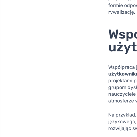
formie odpo
rywalizację.
Wspó
uży
Współpraca 
użytkownik
projektami 
grupom dysk
nauczyciele 
atmosferze w
Na przykład
językowego,
rozwijając 