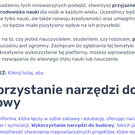
wadzeniu tych innowacyjnych podejść, stworzysz
przyjazne
środowisko nauki
dla osób w każdym wieku. Uczestnicy będą
e tylko nauki, ale także rozwoju kreatywności oraz umiejętn
, co będzie miało pozytywny wpływ na ich przyszłość.
 na to, czy jesteś nauczycielem, studentem, czy rodzicem,
p
czaniu jest ogromny. Zachęcam do zgłębiania tej tematyki 
z kreatywne wykorzystanie tej platformy, możesz wprowadza
 rozwiązania do własnego stylu nauki lub nauczania.
EŻ:
Kliknij tutaj, aby
rzystanie narzędzi d
owy
atforma, która łączy w sobie zabawę i edukację, oferując nar
er i symulacji.
Wykorzystanie narzędzi do budowy
, takich 
e możliwość stworzenia niepowtarzalnych projektów, które m