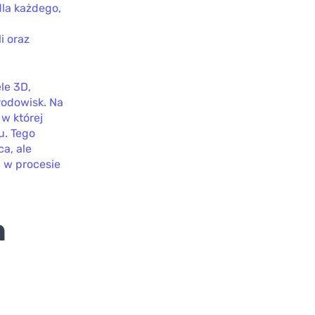
la każdego,
i oraz
le 3D,
rodowisk. Na
w której
u. Tego
ca, ale
 w procesie
h