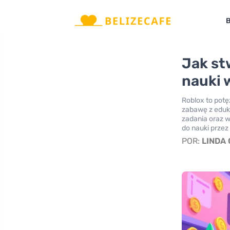
B
Jak st
nauki 
Roblox to potę
zabawę z eduka
zadania oraz 
do nauki prze
POR:
LINDA