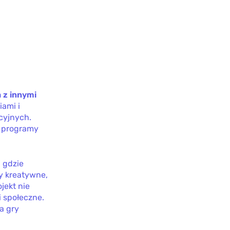
 z innymi
iami i
cyjnych.
y programy
 gdzie
zy kreatywne,
jekt nie
i społeczne.
a gry