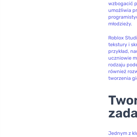
wzbogacić p
umożliwia p
programistyc
młodzieży.
Roblox Stud
tekstury i s
przykład, na
uczniowie m
rodzaju pode
również roz
tworzenia gi
Twor
zad
Jednym z kl