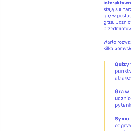
interaktyw
stają się na
grę w posta
grze. Ucznio
przedmiotów
Warto rozwa
kilka pomysł
Quizy
punkty
atrakc
Gra w
ucznio
pytani
Symul
odgryw