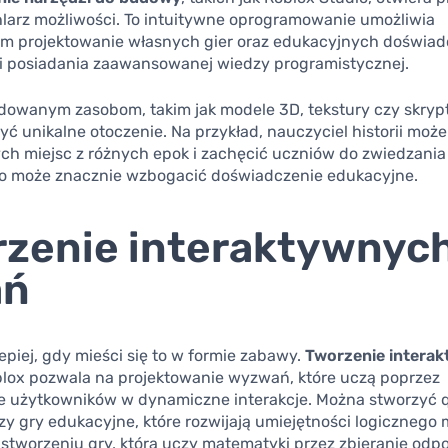
hlarz możliwości. To intuitywne oprogramowanie umożliwia
m projektowanie własnych gier oraz edukacyjnych doświad
i posiadania zaawansowanej wiedzy programistycznej.
udowanym zasobom, takim jak modele 3D, tekstury czy skryp
ć unikalne otoczenie. Na przykład, nauczyciel historii mo
ych miejsc z różnych epok i zachęcić uczniów do zwiedzania
 co może znacznie wzbogacić doświadczenie edukacyjne.
zenie interaktywnyc
ań
lepiej, gdy mieści się to w formie zabawy.
Tworzenie intera
lox pozwala na projektowanie wyzwań, które uczą poprzez
 użytkowników w dynamiczne interakcje. Można stworzyć q
zy gry edukacyjne, które rozwijają umiejętności logicznego 
 stworzeniu gry, która uczy matematyki przez zbieranie odp