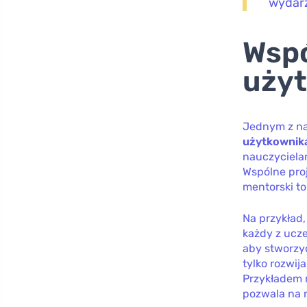
wydarz
Wspó
uży
Jednym z na
użytkownik
nauczyciela
Wspólne pro
mentorski to 
Na przykład
każdy z ucze
aby stworzyć
tylko rozwij
Przykładem 
pozwala na n