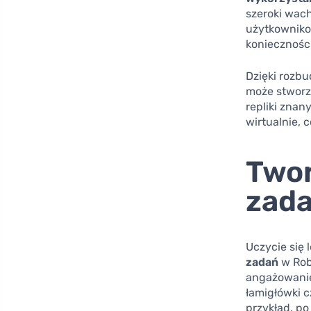
szeroki wac
użytkowniko
koniecznośc
Dzięki rozb
może stworzy
repliki znan
wirtualnie,
Twor
zad
Uczycie się 
zadań
w Rob
angażowanie
łamigłówki c
przykład, po