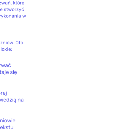
zwań, które
że stworzyć
 wykonania w
zniów. Oto
loxie:
ywać
aje się
rej
wiedzią na
niowie
tekstu