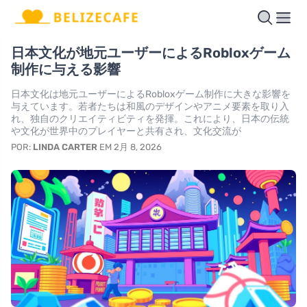
日本文化が地元ユーザーによるRobloxゲーム
制作に与える影響
日本文化は地元ユーザーによるRobloxゲーム制作に大きな影響を
与えています。若者たちは和風のデザインやアニメ要素を取り入
れ、独自のクリエイティビティを発揮。これにより、日本の伝統
や文化が世界中のプレイヤーと共有され、文化交流が
POR:
LINDA CARTER
EM 2月 8, 2026