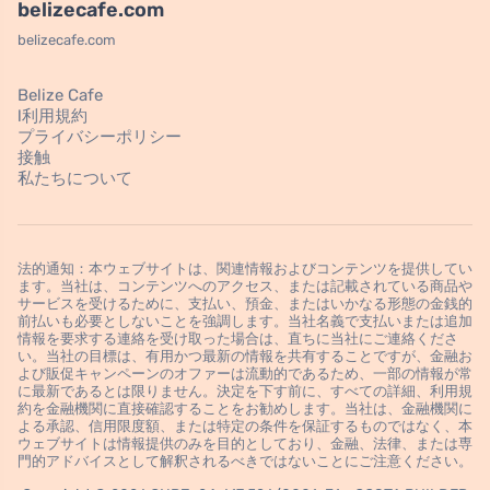
belizecafe.com
belizecafe.com
Belize Cafe
l利用規約
プライバシーポリシー
接触
私たちについて
法的通知：本ウェブサイトは、関連情報およびコンテンツを提供してい
ます。当社は、コンテンツへのアクセス、または記載されている商品や
サービスを受けるために、支払い、預金、またはいかなる形態の金銭的
前払いも必要としないことを強調します。当社名義で支払いまたは追加
情報を要求する連絡を受け取った場合は、直ちに当社にご連絡くださ
い。当社の目標は、有用かつ最新の情報を共有することですが、金融お
よび販促キャンペーンのオファーは流動的であるため、一部の情報が常
に最新であるとは限りません。決定を下す前に、すべての詳細、利用規
約を金融機関に直接確認することをお勧めします。当社は、金融機関に
よる承認、信用限度額、または特定の条件を保証するものではなく、本
ウェブサイトは情報提供のみを目的としており、金融、法律、または専
門的アドバイスとして解釈されるべきではないことにご注意ください。