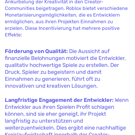
Ankurbelung der Kreativität in den Creator-
Communities beigetragen. Roblox bietet verschiedene
Monetarisierungsmöglichkeiten, die es Entwicklern
ermöglichen, aus ihren Projekten Einnahmen zu
erzielen. Diese Incentivierung hat mehrere positive
Effekte:
Förderung von Qualität:
Die Aussicht auf
finanzielle Belohnungen motiviert die Entwickler,
qualitativ hochwertige Spiele zu erstellen. Der
Druck, Spieler zu begeistern und damit
Einnahmen zu generieren, führt oft zu
innovativen und kreativen Lösungen.
Langfristige Engagement der Entwickler:
Wenn
Entwickler aus ihren Spielen Profit schlagen
können, sind sie eher geneigt, ihr Projekt
langfristig zu unterstützen und
weiterzuentwickeln. Dies ergibt eine nachhaltige
Kreislaufwirtschaft innerhalb der Creator-