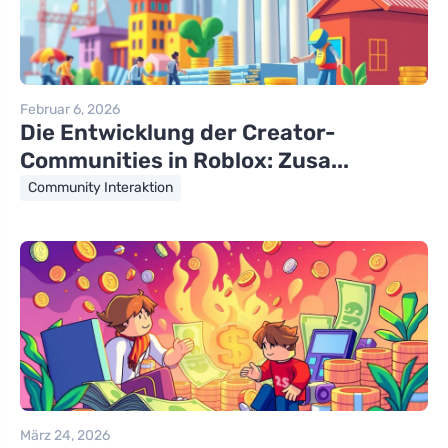
Februar 6, 2026
Die Entwicklung der Creator-
Communities in Roblox: Zusa...
Community Interaktion
März 24, 2026