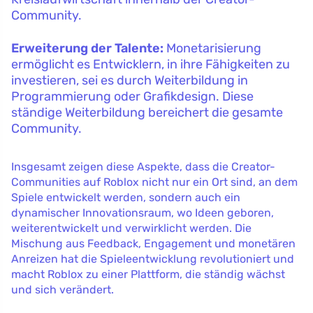
Community.
Erweiterung der Talente:
Monetarisierung
ermöglicht es Entwicklern, in ihre Fähigkeiten zu
investieren, sei es durch Weiterbildung in
Programmierung oder Grafikdesign. Diese
ständige Weiterbildung bereichert die gesamte
Community.
Insgesamt zeigen diese Aspekte, dass die Creator-
Communities auf Roblox nicht nur ein Ort sind, an dem
Spiele entwickelt werden, sondern auch ein
dynamischer Innovationsraum, wo Ideen geboren,
weiterentwickelt und verwirklicht werden. Die
Mischung aus Feedback, Engagement und monetären
Anreizen hat die Spieleentwicklung revolutioniert und
macht Roblox zu einer Plattform, die ständig wächst
und sich verändert.