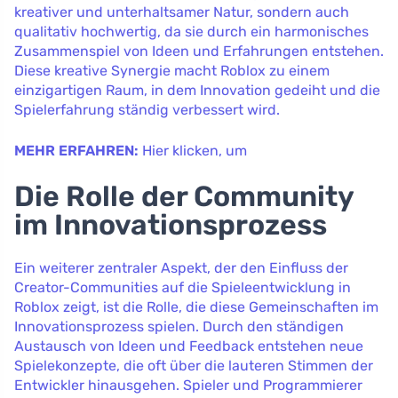
kreativer und unterhaltsamer Natur, sondern auch
qualitativ hochwertig, da sie durch ein harmonisches
Zusammenspiel von Ideen und Erfahrungen entstehen.
Diese kreative Synergie macht Roblox zu einem
einzigartigen Raum, in dem Innovation gedeiht und die
Spielerfahrung ständig verbessert wird.
MEHR ERFAHREN:
Hier klicken, um
Die Rolle der Community
im Innovationsprozess
Ein weiterer zentraler Aspekt, der den Einfluss der
Creator-Communities auf die Spieleentwicklung in
Roblox zeigt, ist die Rolle, die diese Gemeinschaften im
Innovationsprozess spielen. Durch den ständigen
Austausch von Ideen und Feedback entstehen neue
Spielekonzepte, die oft über die lauteren Stimmen der
Entwickler hinausgehen. Spieler und Programmierer