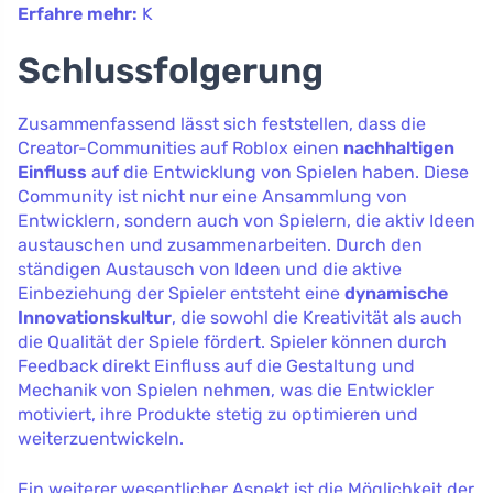
Erfahre mehr:
K
Schlussfolgerung
Zusammenfassend lässt sich feststellen, dass die
Creator-Communities auf Roblox einen
nachhaltigen
Einfluss
auf die Entwicklung von Spielen haben. Diese
Community ist nicht nur eine Ansammlung von
Entwicklern, sondern auch von Spielern, die aktiv Ideen
austauschen und zusammenarbeiten. Durch den
ständigen Austausch von Ideen und die aktive
Einbeziehung der Spieler entsteht eine
dynamische
Innovationskultur
, die sowohl die Kreativität als auch
die Qualität der Spiele fördert. Spieler können durch
Feedback direkt Einfluss auf die Gestaltung und
Mechanik von Spielen nehmen, was die Entwickler
motiviert, ihre Produkte stetig zu optimieren und
weiterzuentwickeln.
Ein weiterer wesentlicher Aspekt ist die Möglichkeit der