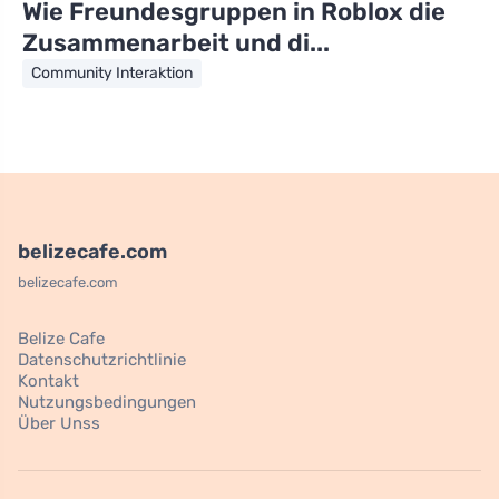
Wie Freundesgruppen in Roblox die
Zusammenarbeit und di...
Community Interaktion
belizecafe.com
belizecafe.com
Belize Cafe
Datenschutzrichtlinie
Kontakt
Nutzungsbedingungen
Über Unss