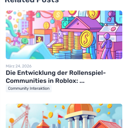
März 24, 2026
Die Entwicklung der Rollenspiel-
Communities in Roblox: ...
Community Interaktion