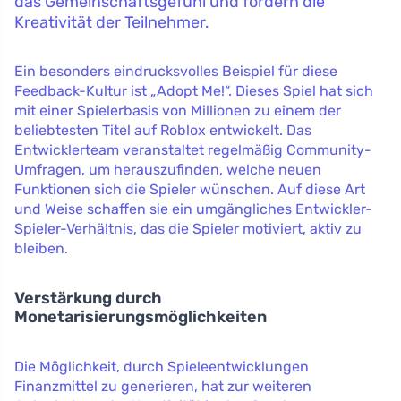
das Gemeinschaftsgefühl und fördern die
Kreativität der Teilnehmer.
Ein besonders eindrucksvolles Beispiel für diese
Feedback-Kultur ist „Adopt Me!“. Dieses Spiel hat sich
mit einer Spielerbasis von Millionen zu einem der
beliebtesten Titel auf Roblox entwickelt. Das
Entwicklerteam veranstaltet regelmäßig Community-
Umfragen, um herauszufinden, welche neuen
Funktionen sich die Spieler wünschen. Auf diese Art
und Weise schaffen sie ein umgängliches Entwickler-
Spieler-Verhältnis, das die Spieler motiviert, aktiv zu
bleiben.
Verstärkung durch
Monetarisierungsmöglichkeiten
Die Möglichkeit, durch Spieleentwicklungen
Finanzmittel zu generieren, hat zur weiteren